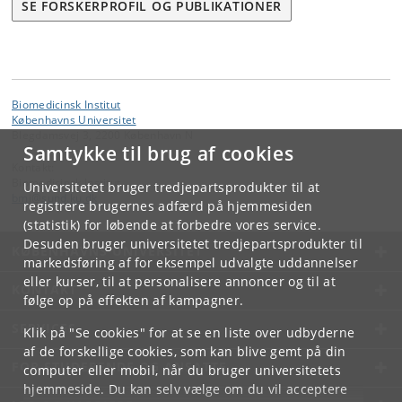
SE FORSKERPROFIL OG PUBLIKATIONER
Biomedicinsk Institut
Københavns Universitet
Blegdamsvej 3, 2200 København N
Samtykke til brug af cookies
Kontakt:
Biomedicinsk Institut
Universitetet bruger tredjepartsprodukter til at
bmi
@
sund
.
ku
.
dk
registrere brugernes adfærd på hjemmesiden
(statistik) for løbende at forbedre vores service.
Desuden bruger universitetet tredjepartsprodukter til
KØBENHAVNS UNIVERSITET
markedsføring af for eksempel udvalgte uddannelser
eller kurser, til at personalisere annoncer og til at
KONTAKT
følge op på effekten af kampagner.
SERVICES
Klik på "Se cookies" for at se en liste over udbyderne
af de forskellige cookies, som kan blive gemt på din
FOR STUDERENDE OG ANSATTE
computer eller mobil, når du bruger universitetets
hjemmeside. Du kan selv vælge om du vil acceptere