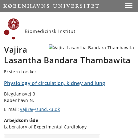
Start
Toggl
Biomedicinsk Institut
Vajira
Lasantha Bandara Thambawita
Ekstern forsker
Physiology of circulation, kidney and lung
Blegdamsvej 3
København N.
E-mail:
vajira@sund.ku.dk
Arbejdsområde
Laboratory of Experimental Cardiology