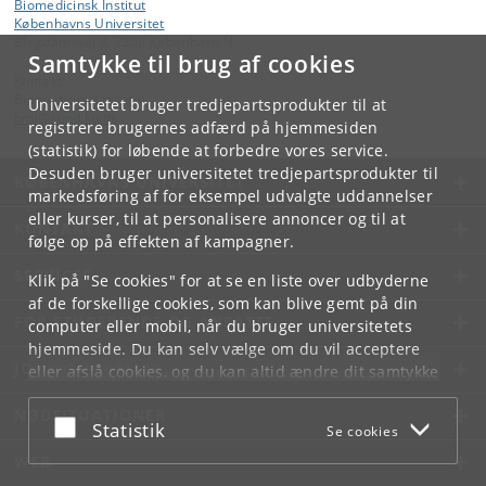
Biomedicinsk Institut
Københavns Universitet
Blegdamsvej 3, 2200 København N
Samtykke til brug af cookies
Kontakt:
Biomedicinsk Institut
Universitetet bruger tredjepartsprodukter til at
bmi
@
sund
.
ku
.
dk
registrere brugernes adfærd på hjemmesiden
(statistik) for løbende at forbedre vores service.
Desuden bruger universitetet tredjepartsprodukter til
KØBENHAVNS UNIVERSITET
markedsføring af for eksempel udvalgte uddannelser
eller kurser, til at personalisere annoncer og til at
KONTAKT
følge op på effekten af kampagner.
SERVICES
Klik på "Se cookies" for at se en liste over udbyderne
af de forskellige cookies, som kan blive gemt på din
FOR STUDERENDE OG ANSATTE
computer eller mobil, når du bruger universitetets
hjemmeside. Du kan selv vælge om du vil acceptere
JOB OG KARRIERE
eller afslå cookies, og du kan altid ændre dit samtykke
under
Cookie- og privatlivspolitik
som du finder i
NØDSITUATIONER
bunden af hver side.
Acceptér eller afslå
Statistik
Se cookies
Googles privatlivspolitik
WEB