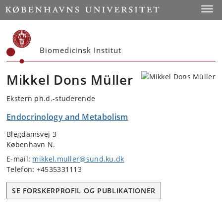
Start
Toggl
Biomedicinsk Institut
Mikkel Dons Müller
Ekstern ph.d.-studerende
Endocrinology and Metabolism
Blegdamsvej 3
København N.
E-mail:
mikkel.muller@sund.ku.dk
Telefon: +4535331113
SE FORSKERPROFIL OG PUBLIKATIONER