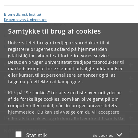
Biomedicinsk Institut
Københavns Universitet
Blegdamsvej 3, 2200 København N
Samtykke til brug af cookies
Kontakt:
Biomedicinsk Institut
Universitetet bruger tredjepartsprodukter til at
bmi
@
sund
.
ku
.
dk
registrere brugernes adfærd på hjemmesiden
(statistik) for løbende at forbedre vores service.
Desuden bruger universitetet tredjepartsprodukter til
KØBENHAVNS UNIVERSITET
markedsføring af for eksempel udvalgte uddannelser
eller kurser, til at personalisere annoncer og til at
KONTAKT
følge op på effekten af kampagner.
SERVICES
Klik på "Se cookies" for at se en liste over udbyderne
af de forskellige cookies, som kan blive gemt på din
FOR STUDERENDE OG ANSATTE
computer eller mobil, når du bruger universitetets
hjemmeside. Du kan selv vælge om du vil acceptere
JOB OG KARRIERE
eller afslå cookies, og du kan altid ændre dit samtykke
under
Cookie- og privatlivspolitik
som du finder i
NØDSITUATIONER
bunden af hver side.
Acceptér eller afslå
Statistik
Se cookies