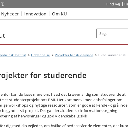
Find vej
F
Nyheder
Innovation
Om KU
ut
edicinsk Institut
Uddannelse
Projekter for studerende
Hvad kræver et stu
rojekter for studerende
enfor kan du læse mere om, hvad det kræver af dig som studerende at
rte et studenterprojekt hos BMI. Her kommer vi med anbefalinger om
erige workshops og nyttige ressourcer, som er gode at kende - også ind
 begynder sit projekt. Det gælder akademisk informationssøgning,
dtering af henvisninger og god videnskabelig skik.
før dig med din vejleder, om hvilke af nedenstående elementer, der kun