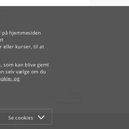
rd på hjemmesiden
et
ller kurser, til at
es, som kan blive gemt
an selv vælge om du
okie- og
Kontakt:
Biomedicinsk Institut
bmi
@
sund
.
ku
.
dk
Se cookies
WEB