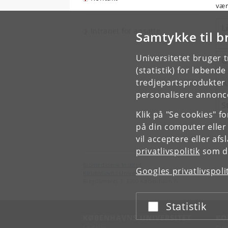
være
L
Intranet for ansatte
Samtykke til b
h
Universitetet bruger 
G
(statistik) for løbend
tredjepartsprodukter t
A
personalisere annonce
S
Klik på "Se cookies" f
på din computer eller
vil acceptere eller af
privatlivspolitik
som du
Biomedicinsk Institut
Googles privatlivspoli
Københavns Universitet
Blegdamsvej 3, 2200 København N
Statistik
Acceptér eller afslå
KØBENHAVNS UNIVERSITET
KO