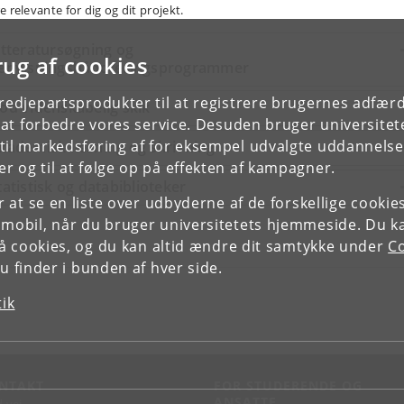
 relevante for dig og dit projekt.
itteratursøgning og
rug af cookies
envisningshåndteringsprogrammer
tredjepartsprodukter til at registrere brugernes adfæ
od videnskabelig skik
e at forbedre vores service. Desuden bruger universitet
il markedsføring af for eksempel udvalgte uddannelser e
kademisk læsning og skrivning
r og til at følge op på effekten af kampagner.
tatistisk og databiblioteker
or at se en liste over udbyderne af de forskellige cooki
 mobil, når du bruger universitetets hjemmeside. Du k
slå cookies, og du kan altid ændre dit samtykke under
Co
 finder i bunden af hver side.
tik
NTAKT
FOR STUDERENDE OG
ANSATTE