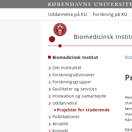
Start
Uddannelse på KU
Forskning på KU
Biomedicinsk Instit
Biomedicinsk Institut
Biom
Om Instituttet
Forskningsdivisioner
P
Forskningsgrupper
Faciliteter og services
Innovation og samarbejde
Ned
Uddannelse
sta
lær
Projekter for studerende
man
Publikationer
hån
Ansatte
Råd
Kontakt