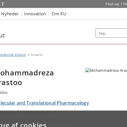
Find vej
F
Nyheder
Innovation
Om KU
ut
edicinsk Institut
Ansatte
ohammadreza
rastoo
tdoc
lecular and Translational Pharmacology
gdamsvej 3B, 2200 København N
ail:
mohammadreza.arastoo@sund.ku.dk
rug af cookies
efon: +4535336189