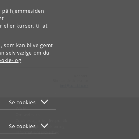
rd på hjemmesiden
et
ller kurser, til at
es, som kan blive gemt
an selv vælge om du
okie- og
Kontakt:
Biomedicinsk Institut
bmi
@
sund
.
ku
.
dk
Se cookies
WEB
Om websitet
Cookies og privatlivspolitik
Se cookies
Tilgængelighedserklæring
Informationssikkerhed