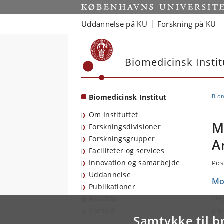
Start
Uddannelse på KU
Forskning på KU
Biomedicinsk Instit
Biomedicinsk Institut
Biom
Om Instituttet
M
Forskningsdivisioner
Forskningsgrupper
A
Faciliteter og services
Innovation og samarbejde
Pos
Uddannelse
Mo
Publikationer
Ble
Ansatte
Kontakt
E-m
Samtykke til b
Tel