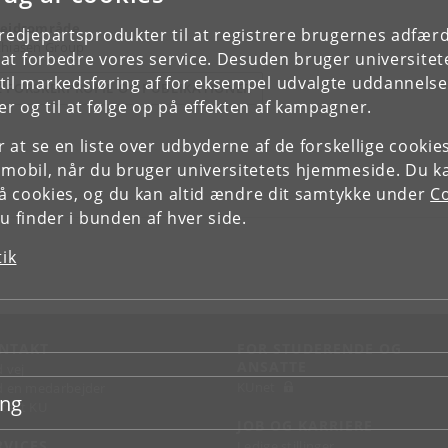
ejdsområde
tredjepartsprodukter til at registrere brugernes adfæ
hiasen Group
e at forbedre vores service. Desuden bruger universitet
il markedsføring af for eksempel udvalgte uddannelser e
E FORSKERPROFIL OG PUBLIKATIONER
r og til at følge op på effekten af kampagner.
or at se en liste over udbyderne af de forskellige cooki
 mobil, når du bruger universitetets hjemmeside. Du k
slå cookies, og du kan altid ændre dit samtykke under
Co
 finder i bunden af hver side.
tik
NTAKT
FOR STUDERENDE OG
ANSATTE
d vej
KUnet
d en medarbejder
ing
takt KU
JOB OG KARRIERE
RVICES
Ledige stillinger