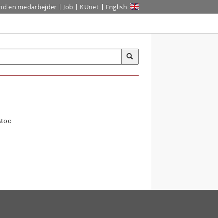
ind en medarbejder
Job
KUnet
English