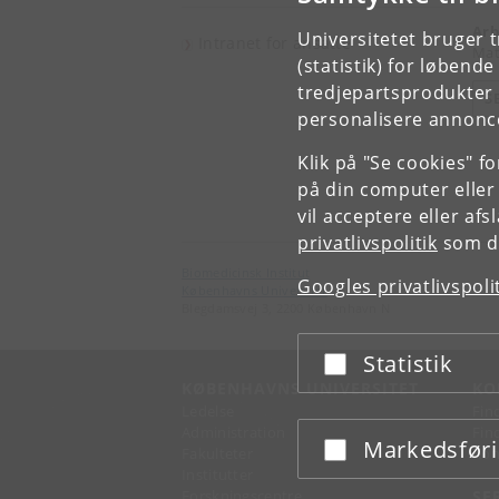
Arb
Universitetet bruger 
Intranet for ansatte
Mat
(statistik) for løbend
tredjepartsprodukter t
S
personalisere annonce
Klik på "Se cookies" f
på din computer eller
vil acceptere eller af
privatlivspolitik
som du
Biomedicinsk Institut
Googles privatlivspoli
Københavns Universitet
Blegdamsvej 3, 2200 København N
Statistik
Acceptér eller afslå
KØBENHAVNS UNIVERSITET
KO
Ledelse
Fin
Administration
Fin
Markedsfør
Acceptér eller afslå
Fakulteter
Kon
Institutter
Forskningscentre
SE