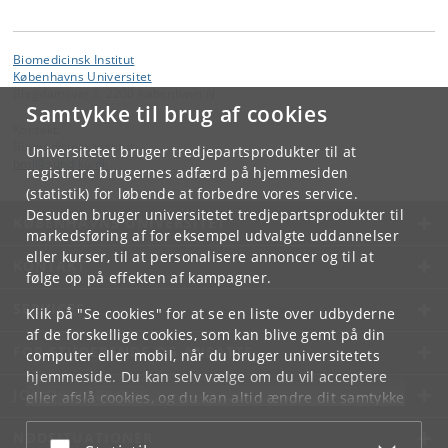
Biomedicinsk Institut
Københavns Universitet
Blegdamsvej 3, 2200 København N
Samtykke til brug af cookies
Kontakt:
Biomedicinsk Institut
Universitetet bruger tredjepartsprodukter til at
bmi
@
sund
.
ku
.
dk
registrere brugernes adfærd på hjemmesiden
(statistik) for løbende at forbedre vores service.
Desuden bruger universitetet tredjepartsprodukter til
KØBENHAVNS UNIVERSITET
markedsføring af for eksempel udvalgte uddannelser
eller kurser, til at personalisere annoncer og til at
KONTAKT
følge op på effekten af kampagner.
SERVICES
Klik på "Se cookies" for at se en liste over udbyderne
af de forskellige cookies, som kan blive gemt på din
FOR STUDERENDE OG ANSATTE
computer eller mobil, når du bruger universitetets
hjemmeside. Du kan selv vælge om du vil acceptere
JOB OG KARRIERE
eller afslå cookies, og du kan altid ændre dit samtykke
under
Cookie- og privatlivspolitik
som du finder i
NØDSITUATIONER
bunden af hver side.