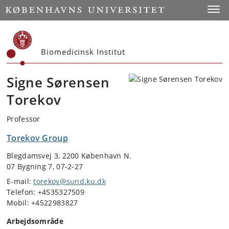
Start
Toggl
Biomedicinsk Institut
Signe Sørensen
Torekov
Professor
Torekov Group
Blegdamsvej 3, 2200 København N.
07 Bygning 7, 07-2-27
E-mail:
torekov@sund.ku.dk
Telefon: +4535327509
Mobil: +4522983827
Arbejdsområde