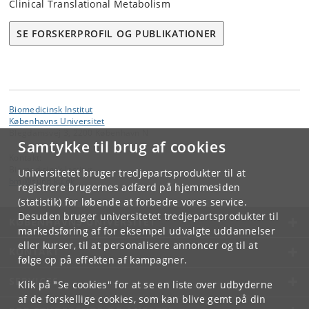
Clinical Translational Metabolism
SE FORSKERPROFIL OG PUBLIKATIONER
Biomedicinsk Institut
Københavns Universitet
Blegdamsvej 3, 2200 København N
Samtykke til brug af cookies
Kontakt:
Biomedicinsk Institut
Universitetet bruger tredjepartsprodukter til at
bmi
@
sund
.
ku
.
dk
registrere brugernes adfærd på hjemmesiden
(statistik) for løbende at forbedre vores service.
Desuden bruger universitetet tredjepartsprodukter til
KØBENHAVNS UNIVERSITET
markedsføring af for eksempel udvalgte uddannelser
eller kurser, til at personalisere annoncer og til at
KONTAKT
følge op på effekten af kampagner.
SERVICES
Klik på "Se cookies" for at se en liste over udbyderne
af de forskellige cookies, som kan blive gemt på din