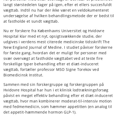
langt størstedelen tager på igen, efter et ellers succesfuldt
vægttab. Indtil nu har der ikke været en veldokumenteret
undersøgelse af hvilken behandlingsmetode der er bedst til
at fastholde et sundt vægttab.
Nu er forskere fra Københavns Universitet og Hvidovre
Hospital klar med et nyt, opsigtsvækkende studie, der
udgives i verdens mest citerede medicinske tidsskrift The
New England Journal of Medine. I studiet påviser forskerne
for første gang, hvordan det er muligt for personer med
svær overvægt at fastholde vægttabet ved at teste fire
forskellige typer behandling efter et diæt-induceret
vægttab, fortæller professor MSO Signe Torekov ved
Biomedicinsk Institut.
Sammen med sin forskergruppe og forskergruppen på
Hvidovre Hospital har hun i et klinisk lodtrækningsforsøg
påvist en meget effektiv behandling efter et diæt-induceret
vægttab, hvor man kombinerer moderat-til-intensiv motion
med fedmemedicin, som hæmmer appetitten (en analog til
det appetit-hæmmende hormon GLP-1).