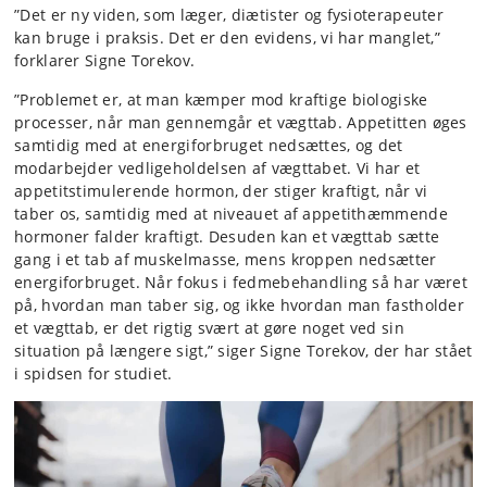
”Det er ny viden, som læger, diætister og fysioterapeuter
kan bruge i praksis. Det er den evidens, vi har manglet,”
forklarer Signe Torekov.
”Problemet er, at man kæmper mod kraftige biologiske
processer, når man gennemgår et vægttab. Appetitten øges
samtidig med at energiforbruget nedsættes, og det
modarbejder vedligeholdelsen af vægttabet. Vi har et
appetitstimulerende hormon, der stiger kraftigt, når vi
taber os, samtidig med at niveauet af appetithæmmende
hormoner falder kraftigt. Desuden kan et vægttab sætte
gang i et tab af muskelmasse, mens kroppen nedsætter
energiforbruget. Når fokus i fedmebehandling så har været
på, hvordan man taber sig, og ikke hvordan man fastholder
et vægttab, er det rigtig svært at gøre noget ved sin
situation på længere sigt,” siger Signe Torekov, der har stået
i spidsen for studiet.