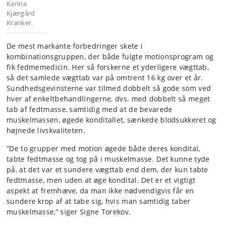
Karina
Kjærgård
Kranker.
De mest markante forbedringer skete i
kombinationsgruppen, der både fulgte motionsprogram og
fik fedmemedicin. Her så forskerne et yderligere vægttab,
så det samlede vægttab var på omtrent 16 kg over et år.
Sundhedsgevinsterne var tilmed dobbelt så gode som ved
hver af enkeltbehandlingerne, dvs. med dobbelt så meget
tab af fedtmasse, samtidig med at de bevarede
muskelmassen, øgede konditallet, sænkede blodsukkeret og
højnede livskvaliteten.
”De to grupper med motion øgede både deres kondital,
tabte fedtmasse og tog på i muskelmasse. Det kunne tyde
på, at det var et sundere vægttab end dem, der kun tabte
fedtmasse, men uden at øge kondital. Det er et vigtigt
aspekt at fremhæve, da man ikke nødvendigvis får en
sundere krop af at tabe sig, hvis man samtidig taber
muskelmasse,” siger Signe Torekov.