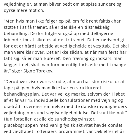
vejledning er, at man bliver bedt om at spise sundere og
dyrke mere motion.
”Men hvis man ikke følger op på, om folk rent faktisk har
støtte til at få trænet, så er det ikke en tilstrækkelig
behandling. Derfor fulgte vi også op med deltagerne
løbende, for at sikre os at de fik trænet. Det er nødvendigt,
for det er hårdt arbejde at vedligeholde et vægttab. Det skal
man være klar over. Det er ikke sådan, at når man først har
tabt sig, så er man ’kureret’. Den træning og indsats, man
lægger i det, skal man formodentlig fortsætte med i mange
år,” siger Signe Torekov.
”Derudover viser vores studie, at man har stor risiko for at
tage på igen, hvis man ikke har en struktureret
behandlingsplan. Det var vel og mærke, selvom der i løbet
af et år var 12 individuelle konsultationer med vejning og
diætråd i overensstemmelse med de danske myndigheders
vejledning om sund vægtvedligeholdelse. Det var ikke nok.”
Hun fortæller, at alle de sundhedsgevinster,
placebogruppen med vanlig fysisk aktivitet havde opnået
ved vægttabet i otteugers-programmet, var væk efter et år,