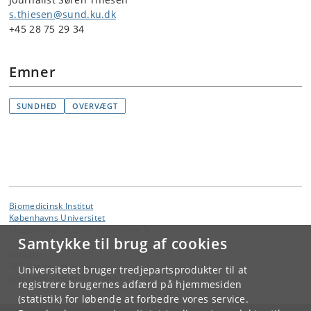
s.thiesen@sund.ku.dk
+45 28 75 29 34
Emner
SUNDHED
OVERVÆGT
Biomedicinsk Institut
Københavns Universitet
Blegdamsvej 3, 2200 København N
Samtykke til brug af cookies
Kontakt:
BMI kommunikation
Universitetet bruger tredjepartsprodukter til at
bmi-kommunikation
@
sund
.
ku
.
dk
registrere brugernes adfærd på hjemmesiden
(statistik) for løbende at forbedre vores service.