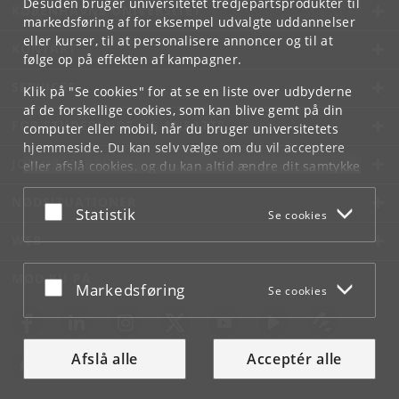
Desuden bruger universitetet tredjepartsprodukter til
KØBENHAVNS UNIVERSITET
markedsføring af for eksempel udvalgte uddannelser
eller kurser, til at personalisere annoncer og til at
KONTAKT
følge op på effekten af kampagner.
SERVICES
Klik på "Se cookies" for at se en liste over udbyderne
af de forskellige cookies, som kan blive gemt på din
FOR STUDERENDE OG ANSATTE
computer eller mobil, når du bruger universitetets
hjemmeside. Du kan selv vælge om du vil acceptere
JOB OG KARRIERE
eller afslå cookies, og du kan altid ændre dit samtykke
under
Cookie- og privatlivspolitik
som du finder i
NØDSITUATIONER
bunden af hver side.
Acceptér eller afslå
Statistik
Se cookies
Googles privatlivspolitik
WEB
MØD KU PÅ
Acceptér eller afslå
Markedsføring
Se cookies
Afslå alle
Acceptér alle