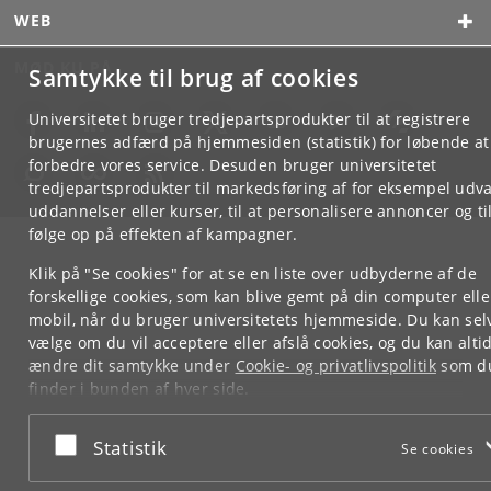
WEB
MØD KU PÅ
Samtykke til brug af cookies
Universitetet bruger tredjepartsprodukter til at registrere
brugernes adfærd på hjemmesiden (statistik) for løbende at
forbedre vores service. Desuden bruger universitetet
tredjepartsprodukter til markedsføring af for eksempel udva
uddannelser eller kurser, til at personalisere annoncer og til
følge op på effekten af kampagner.
Klik på "Se cookies" for at se en liste over udbyderne af de
forskellige cookies, som kan blive gemt på din computer elle
mobil, når du bruger universitetets hjemmeside. Du kan sel
vælge om du vil acceptere eller afslå cookies, og du kan alti
ændre dit samtykke under
Cookie- og privatlivspolitik
som d
finder i bunden af hver side.
Googles privatlivspolitik
Acceptér eller afslå
Statistik
Se cookies