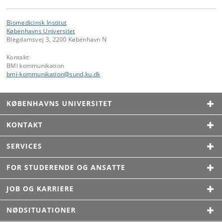
Biomedicinsk Institut
Københavns Universitet
Blegdamsvej 3, 2200 København N
Kontakt:
BMI kommunikation
bmi-kommunikation
@
sund
.
ku
.
dk
KØBENHAVNS UNIVERSITET
KONTAKT
SERVICES
FOR STUDERENDE OG ANSATTE
JOB OG KARRIERE
NØDSITUATIONER