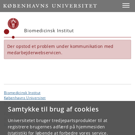
Start
Toggl
Biomedicinsk Institut
Der opstod et problem under kommunikation med
medarbejderwebservicen.
Biomedicinsk Institut
Københavns Universitet
Blegdamsvej 3, 2200 København N
Samtykke til brug af cookies
Kontakt:
Biomedicinsk Institut
Universitetet bruger tredjepartsprodukter til at
bmi
@
sund
.
ku
.
dk
registrere brugernes adfærd på hjemmesiden
(statistik) for løbende at forbedre vores service.