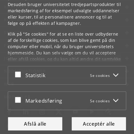
Desuden bruger universitetet tredjepartsprodukter til
KØBENHAVNS UNIVERSITET
markedsføring af for eksempel udvalgte uddannelser
eller kurser, til at personalisere annoncer og til at
KONTAKT
følge op på effekten af kampagner.
SERVICES
Klik på "Se cookies" for at se en liste over udbyderne
af de forskellige cookies, som kan blive gemt på din
FOR STUDERENDE OG ANSATTE
computer eller mobil, når du bruger universitetets
hjemmeside. Du kan selv vælge om du vil acceptere
JOB OG KARRIERE
eller afslå cookies, og du kan altid ændre dit samtykke
under
Cookie- og privatlivspolitik
som du finder i
NØDSITUATIONER
bunden af hver side.
Acceptér eller afslå
Statistik
Se cookies
Googles privatlivspolitik
WEB
MØD KU PÅ
Acceptér eller afslå
Markedsføring
Se cookies
Afslå alle
Acceptér alle