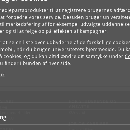
tredjepartsprodukter til at registrere brugernes adfæ
e at forbedre vores service. Desuden bruger universitet
il markedsføring af for eksempel udvalgte uddannelser e
r og til at følge op på effekten af kampagner.
or at se en liste over udbyderne af de forskellige cooki
 mobil, når du bruger universitetets hjemmeside. Du k
slå cookies, og du kan altid ændre dit samtykke under
Co
 finder i bunden af hver side.
tik
NTAKT
FOR STUDERENDE OG
ANSATTE
d vej
KUnet
d en medarbejder
ing
takt KU
JOB OG KARRIERE
RVICES
Ledige stillinger