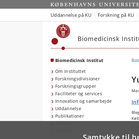
Start
Uddannelse på KU
Forskning på KU
Biomedicinsk Instit
Biomedicinsk Institut
Biom
Om Instituttet
Y
Forskningsdivisioner
Forskningsgrupper
Mas
Faciliteter og services
Innovation og samarbejde
In
Uddannelse
Ble
Publikationer
Køb
Ansatte
E-m
Kontakt
Samtykke til b