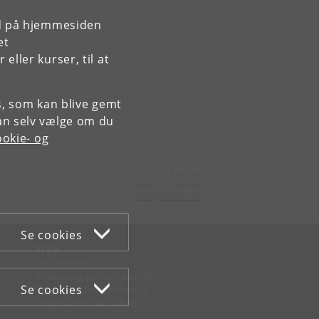
rd på hjemmesiden
et
ller kurser, til at
es, som kan blive gemt
an selv vælge om du
okie- og
Kontakt:
Biomedicinsk Institut
bmi
@
sund
.
ku
.
dk
Se cookies
WEB
Om websitet
Cookies og privatlivspolitik
Se cookies
Tilgængelighedserklæring
Informationssikkerhed