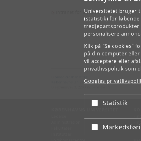
Universitetet bruger 
Intranet for ansatte
(statistik) for løbend
tredjepartsprodukter t
personalisere annonce
Klik på "Se cookies" f
på din computer eller
vil acceptere eller af
privatlivspolitik
som du
Biomedicinsk Institut
Googles privatlivspoli
Københavns Universitet
Blegdamsvej 3, 2200 København N
Statistik
Acceptér eller afslå
KØBENHAVNS UNIVERSITET
KO
Ledelse
Fin
Administration
Fin
Markedsfør
Acceptér eller afslå
Fakulteter
Kon
Institutter
Forskningscentre
SE