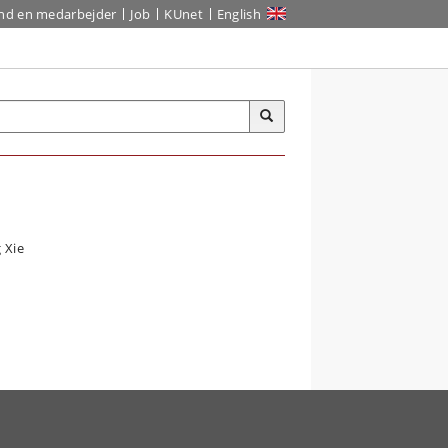
ind en medarbejder
Job
KUnet
English