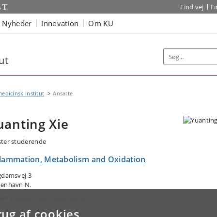
Find vej
F
Nyheder
Innovation
Om KU
ut
edicinsk Institut
Ansatte
uanting Xie
ter studerende
flammation, Metabolism and Oxidation
gdamsvej 3
enhavn N.
ail:
yuanting.xie@sund.ku.dk
rug af cookies