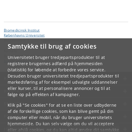
Biomedicinsk Institut
Københavns Universitet
Blegdamsvej 3, 2200 København N
Samtykke til brug af cookies
Kontakt:
Biomedicinsk Institut
Universitetet bruger tredjepartsprodukter til at
bmi
@
sund
.
ku
.
dk
registrere brugernes adfærd på hjemmesiden
(statistik) for løbende at forbedre vores service.
Desuden bruger universitetet tredjepartsprodukter til
KØBENHAVNS UNIVERSITET
markedsføring af for eksempel udvalgte uddannelser
eller kurser, til at personalisere annoncer og til at
KONTAKT
følge op på effekten af kampagner.
SERVICES
Klik på "Se cookies" for at se en liste over udbyderne
af de forskellige cookies, som kan blive gemt på din
FOR STUDERENDE OG ANSATTE
computer eller mobil, når du bruger universitetets
hjemmeside. Du kan selv vælge om du vil acceptere
JOB OG KARRIERE
eller afslå cookies, og du kan altid ændre dit samtykke