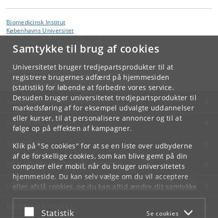
Biomedicinsk Institut
Københavns Universitet
Blegdamsvej 3, 2200 København N
Samtykke til brug af cookies
Kontakt:
Biomedicinsk Institut
Universitetet bruger tredjepartsprodukter til at
bmi
@
sund
.
ku
.
dk
registrere brugernes adfærd på hjemmesiden
(statistik) for løbende at forbedre vores service.
Desuden bruger universitetet tredjepartsprodukter til
KØBENHAVNS UNIVERSITET
markedsføring af for eksempel udvalgte uddannelser
eller kurser, til at personalisere annoncer og til at
KONTAKT
følge op på effekten af kampagner.
SERVICES
Klik på "Se cookies" for at se en liste over udbyderne
af de forskellige cookies, som kan blive gemt på din
FOR STUDERENDE OG ANSATTE
computer eller mobil, når du bruger universitetets
hjemmeside. Du kan selv vælge om du vil acceptere
JOB OG KARRIERE
eller afslå cookies, og du kan altid ændre dit samtykke
under
Cookie- og privatlivspolitik
som du finder i
NØDSITUATIONER
bunden af hver side.
Acceptér eller afslå
Statistik
Se cookies