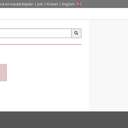
ind en medarbejder
Job
KUnet
English