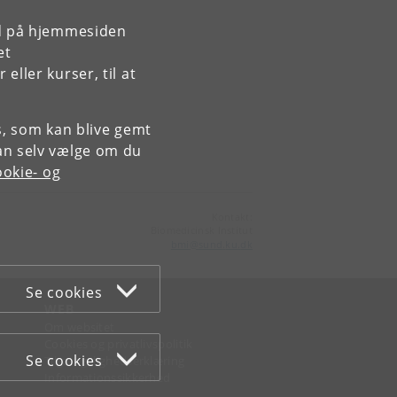
rd på hjemmesiden
et
ller kurser, til at
es, som kan blive gemt
an selv vælge om du
okie- og
Kontakt:
Biomedicinsk Institut
bmi
@
sund
.
ku
.
dk
Se cookies
WEB
Om websitet
Cookies og privatlivspolitik
Se cookies
Tilgængelighedserklæring
Informationssikkerhed