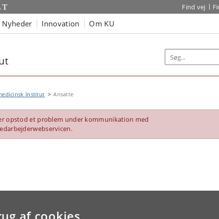
Find vej
F
Nyheder
Innovation
Om KU
ut
edicinsk Institut
Ansatte
er opstod et problem under kommunikation med
edarbejderwebservicen.
rug af cookies