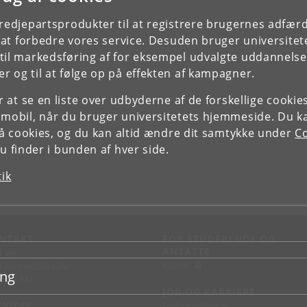
tredjepartsprodukter til at registrere brugernes adfæ
e at forbedre vores service. Desuden bruger universitet
il markedsføring af for eksempel udvalgte uddannelser e
r og til at følge op på effekten af kampagner.
or at se en liste over udbyderne af de forskellige cooki
 mobil, når du bruger universitetets hjemmeside. Du k
slå cookies, og du kan altid ændre dit samtykke under
Co
 finder i bunden af hver side.
tik
NTAKT
FOR STUDERENDE OG
ANSATTE
d vej
KUnet
d en medarbejder
ing
takt KU
JOB OG KARRIERE
RVICES
Ledige stillinger