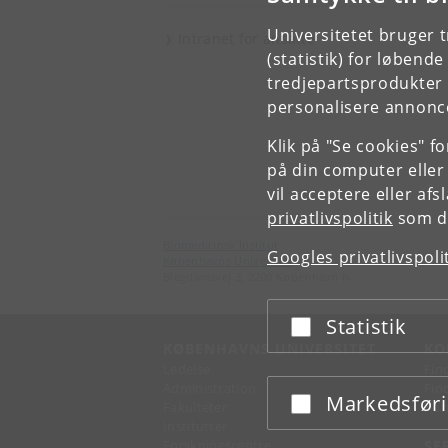
Universitetet bruger 
Intranet for ansatte
(statistik) for løbend
tredjepartsprodukter t
personalisere annonce
Klik på "Se cookies" f
på din computer eller
vil acceptere eller af
privatlivspolitik
som du
Biomedicinsk Institut
Googles privatlivspoli
Københavns Universitet
Blegdamsvej 3, 2200 København N
Statistik
Acceptér eller afslå
KØBENHAVNS UNIVERSITET
KO
Ledelse
Fin
Administration
Fin
Markedsfør
Acceptér eller afslå
Fakulteter
Kon
Institutter
Forskningscentre
SE