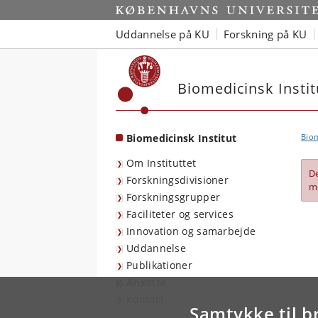
Start
Uddannelse på KU
Forskning på KU
Biomedicinsk Instit
Biomedicinsk Institut
Biom
Om Instituttet
D
Forskningsdivisioner
m
Forskningsgrupper
Faciliteter og services
Innovation og samarbejde
Uddannelse
Publikationer
Ansatte
Kontakt
Samtykke til b