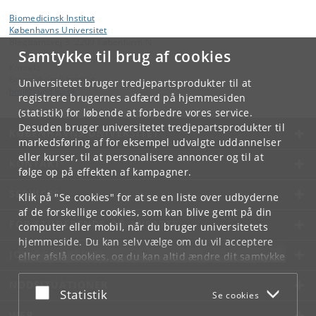
Biomedicinsk Institut
Københavns Universitet
Blegdamsvej 3, 2200 København N
Samtykke til brug af cookies
Kontakt:
Biomedicinsk Institut
Universitetet bruger tredjepartsprodukter til at
bmi
@
sund
.
ku
.
dk
registrere brugernes adfærd på hjemmesiden
(statistik) for løbende at forbedre vores service.
Desuden bruger universitetet tredjepartsprodukter til
KØBENHAVNS UNIVERSITET
markedsføring af for eksempel udvalgte uddannelser
eller kurser, til at personalisere annoncer og til at
KONTAKT
følge op på effekten af kampagner.
SERVICES
Klik på "Se cookies" for at se en liste over udbyderne
af de forskellige cookies, som kan blive gemt på din
FOR STUDERENDE OG ANSATTE
computer eller mobil, når du bruger universitetets
hjemmeside. Du kan selv vælge om du vil acceptere
JOB OG KARRIERE
eller afslå cookies, og du kan altid ændre dit samtykke
under
Cookie- og privatlivspolitik
som du finder i
NØDSITUATIONER
bunden af hver side.
Acceptér eller afslå
Statistik
Se cookies
Googles privatlivspolitik
WEB