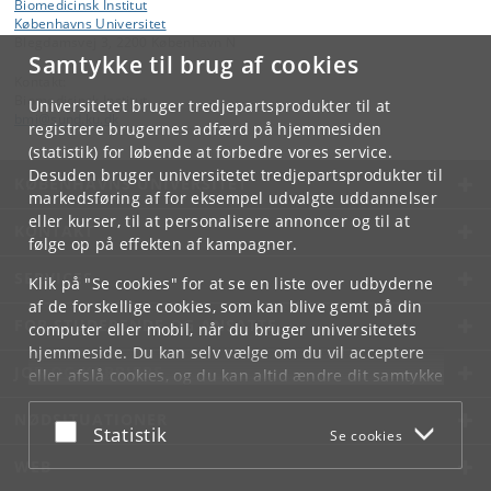
Biomedicinsk Institut
Københavns Universitet
Blegdamsvej 3, 2200 København N
Samtykke til brug af cookies
Kontakt:
Biomedicinsk Institut
Universitetet bruger tredjepartsprodukter til at
bmi
@
sund
.
ku
.
dk
registrere brugernes adfærd på hjemmesiden
(statistik) for løbende at forbedre vores service.
Desuden bruger universitetet tredjepartsprodukter til
KØBENHAVNS UNIVERSITET
markedsføring af for eksempel udvalgte uddannelser
eller kurser, til at personalisere annoncer og til at
KONTAKT
følge op på effekten af kampagner.
SERVICES
Klik på "Se cookies" for at se en liste over udbyderne
af de forskellige cookies, som kan blive gemt på din
FOR STUDERENDE OG ANSATTE
computer eller mobil, når du bruger universitetets
hjemmeside. Du kan selv vælge om du vil acceptere
JOB OG KARRIERE
eller afslå cookies, og du kan altid ændre dit samtykke
under
Cookie- og privatlivspolitik
som du finder i
NØDSITUATIONER
bunden af hver side.
Acceptér eller afslå
Statistik
Se cookies
Googles privatlivspolitik
WEB