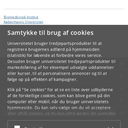
Biomedicinsk Institut
Københavns Universitet
Blegdamsvej 3, 2200 København N
Samtykke til brug af cookies
Kontakt:
Biomedicinsk Institut
Universitetet bruger tredjepartsprodukter til at
bmi
@
sund
.
ku
.
dk
registrere brugernes adfærd på hjemmesiden
(statistik) for løbende at forbedre vores service.
Desuden bruger universitetet tredjepartsprodukter til
KØBENHAVNS UNIVERSITET
markedsføring af for eksempel udvalgte uddannelser
eller kurser, til at personalisere annoncer og til at
KONTAKT
følge op på effekten af kampagner.
SERVICES
Klik på "Se cookies" for at se en liste over udbyderne
af de forskellige cookies, som kan blive gemt på din
FOR STUDERENDE OG ANSATTE
computer eller mobil, når du bruger universitetets
hjemmeside. Du kan selv vælge om du vil acceptere
JOB OG KARRIERE
eller afslå cookies, og du kan altid ændre dit samtykke
under
Cookie- og privatlivspolitik
som du finder i
NØDSITUATIONER
bunden af hver side.