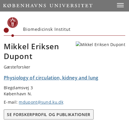
Start
Toggl
Biomedicinsk Institut
Mikkel Eriksen
Dupont
Gæsteforsker
Physiology of circulation, kidney and lung
Blegdamsvej 3
København N.
E-mail:
mdupont@sund.ku.dk
SE FORSKERPROFIL OG PUBLIKATIONER