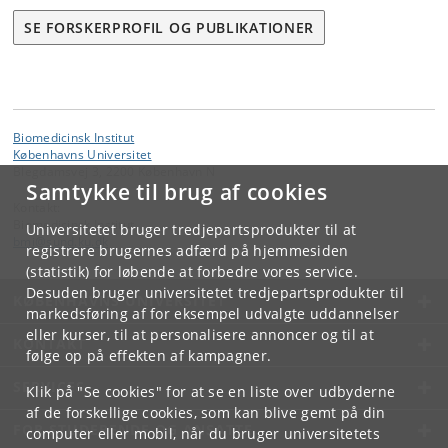
SE FORSKERPROFIL OG PUBLIKATIONER
Biomedicinsk Institut
Københavns Universitet
Blegdamsvej 3, 2200 København N
Samtykke til brug af cookies
Kontakt:
Biomedicinsk Institut
Universitetet bruger tredjepartsprodukter til at
bmi
@
sund
.
ku
.
dk
registrere brugernes adfærd på hjemmesiden
(statistik) for løbende at forbedre vores service.
Desuden bruger universitetet tredjepartsprodukter til
KØBENHAVNS UNIVERSITET
markedsføring af for eksempel udvalgte uddannelser
eller kurser, til at personalisere annoncer og til at
KONTAKT
følge op på effekten af kampagner.
SERVICES
Klik på "Se cookies" for at se en liste over udbyderne
af de forskellige cookies, som kan blive gemt på din
FOR STUDERENDE OG ANSATTE
computer eller mobil, når du bruger universitetets