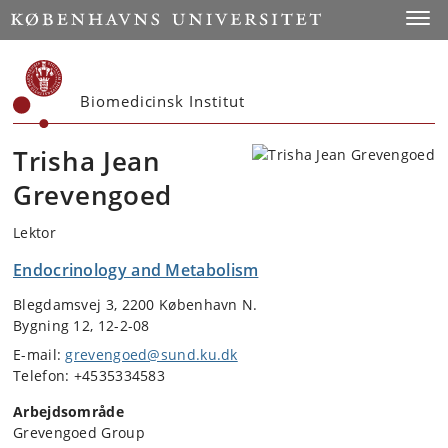
Start
Toggl
Biomedicinsk Institut
Trisha Jean
Grevengoed
Lektor
Endocrinology and Metabolism
Blegdamsvej 3, 2200 København N.
Bygning 12, 12-2-08
E-mail:
grevengoed@sund.ku.dk
Telefon: +4535334583
Arbejdsområde
Grevengoed Group