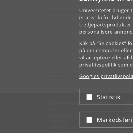
Universitetet bruger 
S
Intranet for ansatte
(statistik) for løbend
tredjepartsprodukter t
personalisere annonce
Klik på "Se cookies" f
på din computer eller
vil acceptere eller af
privatlivspolitik
som du
Biomedicinsk Institut
Googles privatlivspoli
Københavns Universitet
Blegdamsvej 3, 2200 København N
Statistik
Acceptér eller afslå
KØBENHAVNS UNIVERSITET
KO
Ledelse
Fin
Administration
Fin
Markedsfør
Acceptér eller afslå
Fakulteter
Kon
Institutter
Forskningscentre
SE