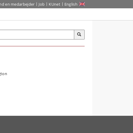
ind en medarbejder
Job
KUnet
English