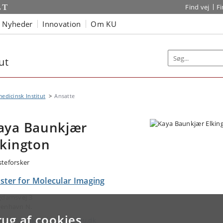
Find vej
F
Nyheder
Innovation
Om KU
ut
edicinsk Institut
Ansatte
aya Baunkjær
lkington
teforsker
uster for Molecular Imaging
gdamsvej 3
enhavn N.
rug af cookies
ail:
kaya.elkington@sund.ku.dk