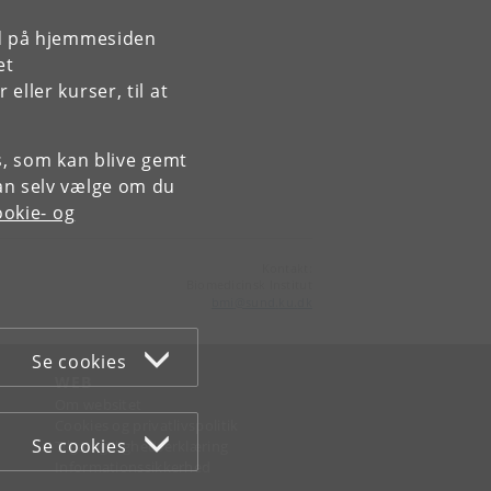
rd på hjemmesiden
et
ller kurser, til at
es, som kan blive gemt
an selv vælge om du
okie- og
Kontakt:
Biomedicinsk Institut
bmi
@
sund
.
ku
.
dk
Se cookies
WEB
Om websitet
Cookies og privatlivspolitik
Se cookies
Tilgængelighedserklæring
Informationssikkerhed