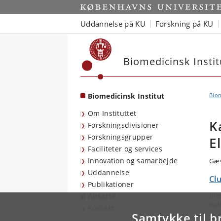
Start
Uddannelse på KU
Forskning på KU
Biomedicinsk Instit
Biomedicinsk Institut
Biom
Om Instituttet
K
Forskningsdivisioner
Forskningsgrupper
E
Faciliteter og services
Innovation og samarbejde
Gæs
Uddannelse
Cl
Publikationer
Ble
Ansatte
Køb
Kontakt
Samtykke til b
E-m