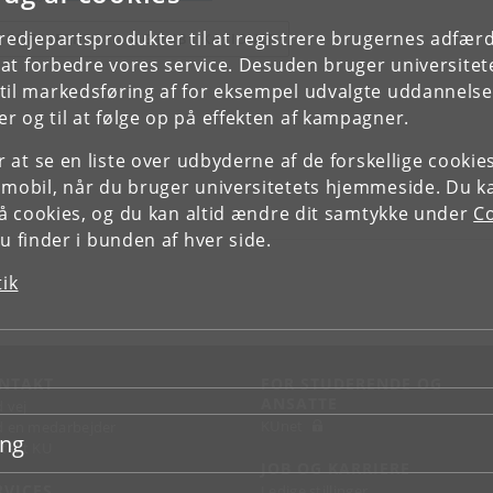
tredjepartsprodukter til at registrere brugernes adfæ
E FORSKERPROFIL OG PUBLIKATIONER
e at forbedre vores service. Desuden bruger universitet
il markedsføring af for eksempel udvalgte uddannelser e
r og til at følge op på effekten af kampagner.
or at se en liste over udbyderne af de forskellige cooki
 mobil, når du bruger universitetets hjemmeside. Du k
slå cookies, og du kan altid ændre dit samtykke under
Co
 finder i bunden af hver side.
tik
NTAKT
FOR STUDERENDE OG
ANSATTE
d vej
KUnet
d en medarbejder
ing
takt KU
JOB OG KARRIERE
RVICES
Ledige stillinger