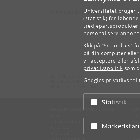
Arb
Universitetet bruger 
Intranet for ansatte
Ude
(statistik) for løbend
tredjepartsprodukter t
personalisere annonce
Klik på "Se cookies" f
på din computer eller
vil acceptere eller af
privatlivspolitik
som du
Biomedicinsk Institut
Googles privatlivspoli
Københavns Universitet
Blegdamsvej 3, 2200 København N
Statistik
Acceptér eller afslå
KØBENHAVNS UNIVERSITET
KO
Ledelse
Fin
Administration
Fin
Markedsfør
Acceptér eller afslå
Fakulteter
Kon
Institutter
Forskningscentre
SE