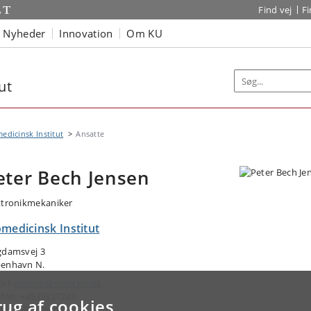
Find vej
F
Nyheder
Innovation
Om KU
ut
edicinsk Institut
Ansatte
eter Bech Jensen
ktronikmekaniker
medicinsk Institut
gdamsvej 3
enhavn N.
ail:
peterje@sund.ku.dk
efon: +4535327243
rug af cookies
il: +4529348049