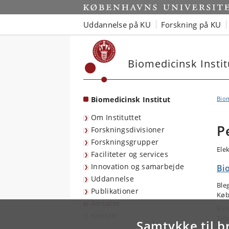
Start
Uddannelse på KU
Forskning på KU
Biomedicinsk Instit
Biomedicinsk Institut
Biom
Om Instituttet
P
Forskningsdivisioner
Forskningsgrupper
Ele
Faciliteter og services
Innovation og samarbejde
Bio
Uddannelse
Ble
Publikationer
Køb
Ansatte
E-m
Kontakt
Tel
Samtykke til b
Mob