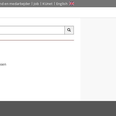
ind en medarbejder
Job
KUnet
English