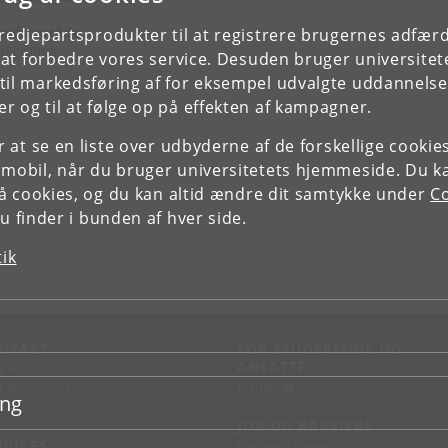
ejdsområde
tredjepartsprodukter til at registrere brugernes adfæ
n gruppe
e at forbedre vores service. Desuden bruger universitet
il markedsføring af for eksempel udvalgte uddannelser e
r og til at følge op på effekten af kampagner.
or at se en liste over udbyderne af de forskellige cooki
 mobil, når du bruger universitetets hjemmeside. Du k
slå cookies, og du kan altid ændre dit samtykke under
Co
 finder i bunden af hver side.
tik
NTAKT
FOR STUDERENDE OG
ANSATTE
d vej
KUnet
d en medarbejder
ing
takt KU
JOB OG KARRIERE
RVICES
Ledige stillinger