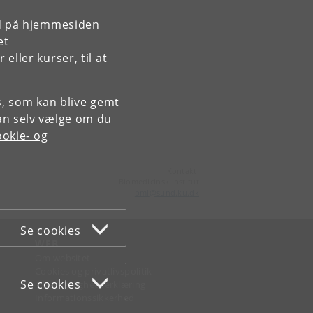
rd på hjemmesiden
et
ller kurser, til at
es, som kan blive gemt
an selv vælge om du
okie- og
Kontakt:
Biomedicinsk Institut
bmi
@
sund
.
ku
.
dk
Se cookies
WEB
Om websitet
Cookies og privatlivspolitik
Se cookies
Tilgængelighedserklæring
Informationssikkerhed